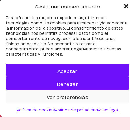
Gestionar consentimiento
Para ofrecer las mejores experiencias, utilizamos
tecnologías como las cookies para almacenar y/o acceder a
la información del dispositivo. El consentimiento de estas
tecnologías nos permitirá procesar datos como el
comportamiento de navegación o las identificaciones
La seguridad no es la
únicas en este sitio. No consentir o retirar el
consentimiento, puede afectar negativamente a ciertas
ausencia de peligro sino la
características y funciones.
presencia de conexión.
Gabor Maté
Aceptar
Eso es lo que buscamos en
SerHumana, espacios educativos de
Denegar
mayor seguridad a través de la
autenticidad, la empatía y la
Ver preferencias
conexión.
Política de cookies
Política de privacidad
Aviso legal
Trabajamos con el ecosistema
completo: profesorado, equipos