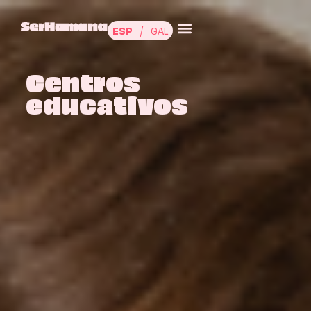
ESP
GAL
Centros
educativos