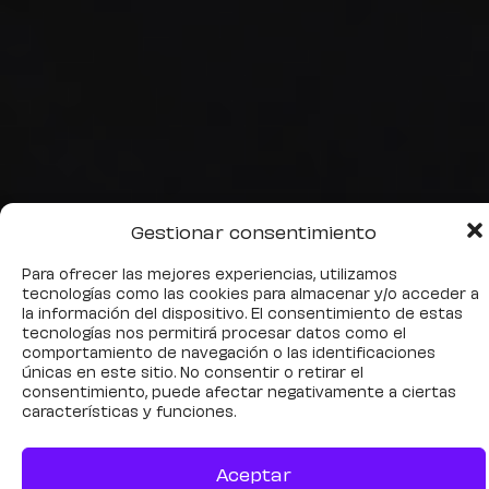
Gestionar consentimiento
Para ofrecer las mejores experiencias, utilizamos
tecnologías como las cookies para almacenar y/o acceder a
la información del dispositivo. El consentimiento de estas
Las relaciones lo son todo.
tecnologías nos permitirá procesar datos como el
Nada existe aisladamente.
comportamiento de navegación o las identificaciones
únicas en este sitio. No consentir o retirar el
Todo en el universo está en
consentimiento, puede afectar negativamente a ciertas
relación. Tenemos que
características y funciones.
dejar de pretender que
somos individuos que
Aceptar
pueden hacer las cosas